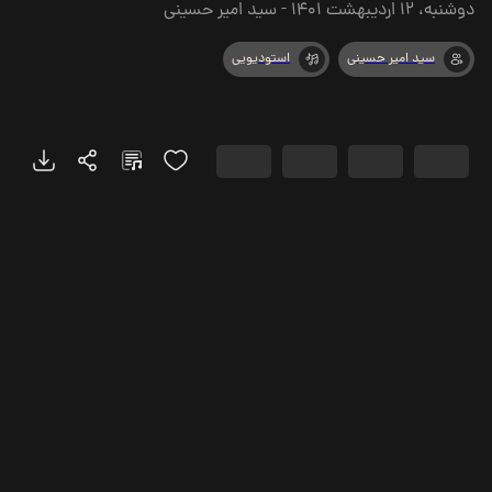
دو‌شنبه، 12 اردیبهشت 1401
-
سید امیر حسینی
سید امیر حسینی
استودیویی