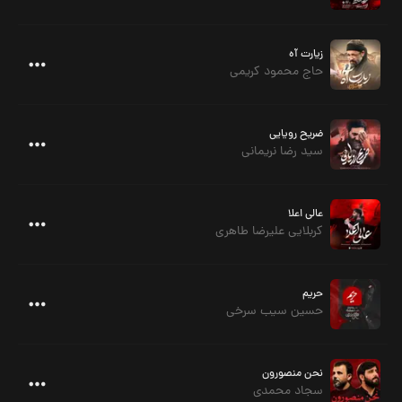
زیارت آه
حاج محمود کریمی
ضریح رویایی
سید رضا نریمانی
عالی اعلا
کربلایی علیرضا طاهری
حریم
حسین سیب سرخی
نحن منصورون
سجاد محمدی