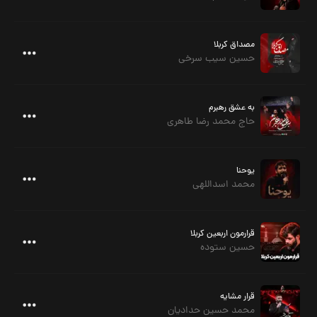
مصداق کربلا
حسین سیب سرخی
به عشق رهبرم
حاج محمد رضا طاهری
یوحنا
محمد اسداللهی
قرارمون اربعین کربلا
حسین ستوده
قرار مشایه
محمد حسین حدادیان