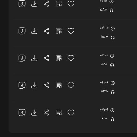
06:11
583
04:12
553
02:01
581
06:06
838
07:01
620