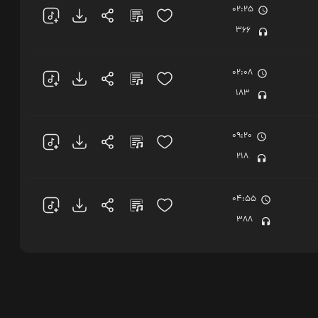
02:25
366
02:08
183
09:20
218
04:55
388