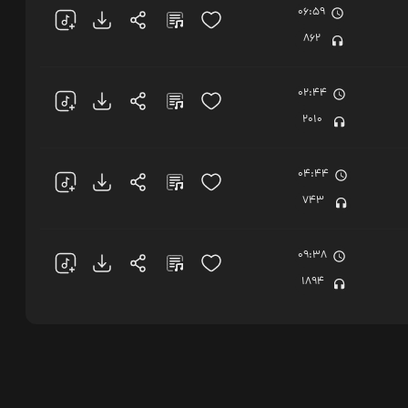
06:59
862
02:44
2010
04:44
743
09:38
1894