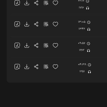
22:10
1716
13:05
1342
09:56
1262
04:38
1251