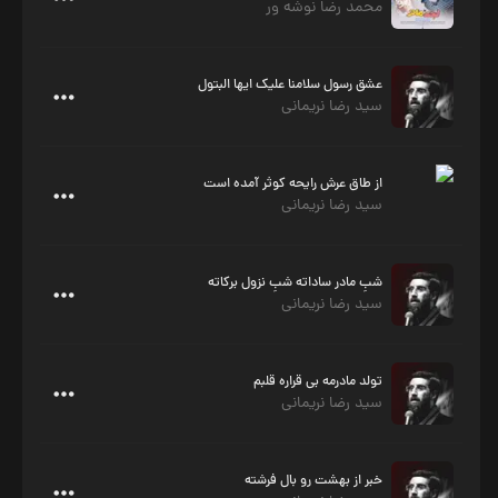
محمد رضا نوشه ور
عشق رسول سلامنا علیک ایها البتول
سید رضا نریمانی
از طاق عرش رایحه کوثر آمده است
سید رضا نریمانی
شبِ مادر ساداته شبِ نزول برکاته
سید رضا نریمانی
تولد مادرمه بی قراره قلبم
سید رضا نریمانی
خبر از بهشت رو بال فرشته