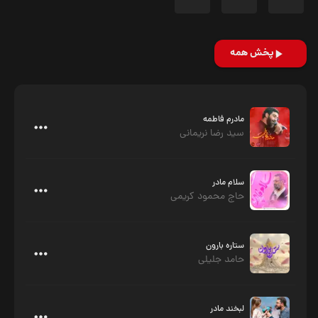
پخش همه
مادرم فاطمه
سید رضا نریمانی
سلام مادر
حاج محمود کریمی
ستاره بارون
حامد جلیلی
لبخند مادر