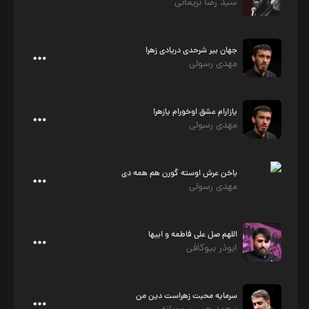
سید رضا نریمانی
جهان بیر شرحدی دریادی زهرا
مهدی رسولی
یازارام عشق اوخورام یازهرا
مهدی رسولی
باخن عرش اوسته گورن هم همه دی
مهدی رسولی
اللهم صل علی فاطمه و ابیها
ابوذر بیوکافی
سرمایه محبت زهراست دین من