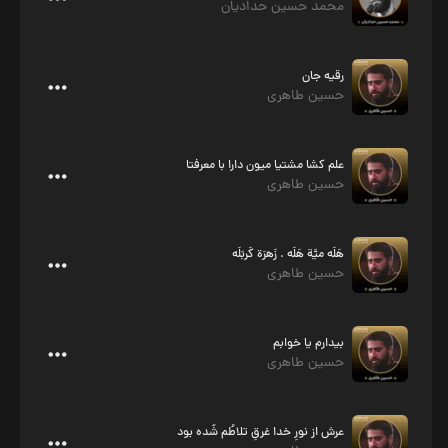
محمد حسین حدادیان
رقیه جان
حسین طاهری
علم کشا مشتیا میون دارا با معرفتا
حسین طاهری
هَلَه میَّة هَلَه . زَهرَة کَربَلَه
حسین طاهری
بیدارم یا خوابم
حسین طاهری
عرش از نورِ خدا غرقِ تلاطُم شُده بود