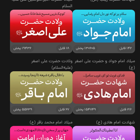
السلام
142 فایل
130605 پخش
18 فایل
19436 پخش
میلاد امام جواد و حضرت علی اصغر
ولادت حضرت علی اصغر
(ع)
(علیه‌السلام)
216 فایل
154749 پخش
67 فایل
55639 پخش
شهادت امام هادی (ع)
میلاد امام محمد باقر (ع)