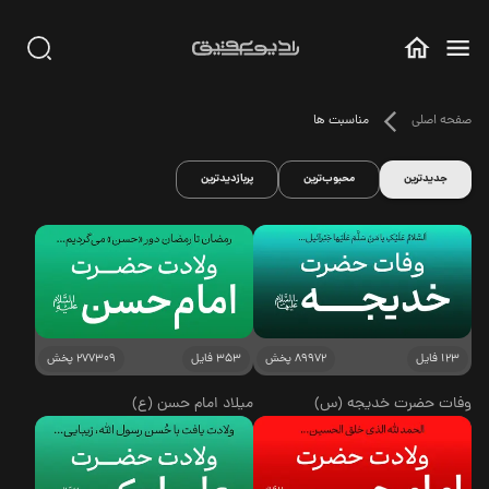
صفحه اصلی
مناسبت ها
جدیدترین
محبوب‌ترین
پربازدیدترین
123 فایل
89972 پخش
353 فایل
277309 پخش
وفات حضرت خدیجه (س)
میلاد امام حسن (ع)