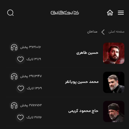
صفحه اصلی
مداحان
3621016 پخش
حسین طاهری
3119 لایک
2911347 پخش
محمد حسین پویانفر
1369 لایک
2766762 پخش
حاج محمود کریمی
2786 لایک