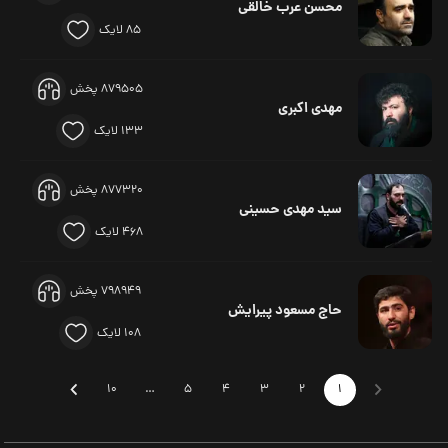
محسن عرب خالقی
85 لایک
879505 پخش
مهدی اکبری
133 لایک
877320 پخش
سید مهدی حسینی
468 لایک
798949 پخش
حاج مسعود پیرایش
108 لایک
10
…
5
4
3
2
1