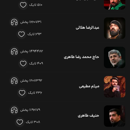
510 لایک
1660731 پخش
عبدالرضا هلالی
693 لایک
1494482 پخش
حاج محمد رضا طاهری
409 لایک
1207392 پخش
میثم مطیعی
236 لایک
1196179 پخش
حنیف طاهری
308 لایک