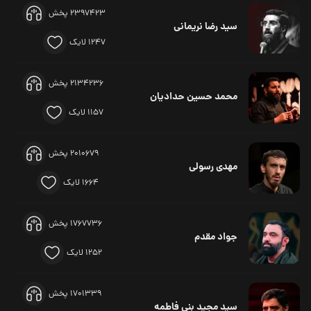
2397423 پخش
سید رضا نریمانی
1247 لایک
2134236 پخش
محمد حسین حدادیان
1157 لایک
2010679 پخش
مهدی رسولی
1664 لایک
1767736 پخش
جواد مقدم
1252 لایک
1701339 پخش
سید مجید بنی فاطمه