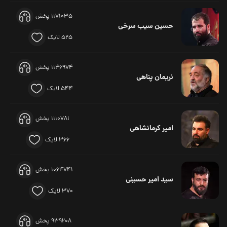
1171035 پخش
حسین سیب سرخی
525 لایک
1146974 پخش
نریمان پناهی
544 لایک
1110781 پخش
امیر کرمانشاهی
366 لایک
1064741 پخش
سید امیر حسینی
370 لایک
939208 پخش