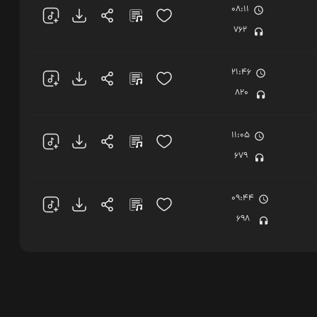
08:11
762
21:46
820
11:05
679
09:44
698