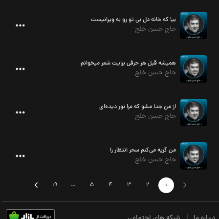
بیا که خانه دل بی تو رو به ویرانیست
حاج حسن خلج
همیشه قبل هر حرفی برایت شعر میخوانم
حاج حسن خلج
از من جدا مشو که مرا نور دیده‌ای
حاج حسن خلج
من گریه می‌کنم سحر انتظار را
حاج حسن خلج
19
…
5
4
3
2
1
درباره ما
|
شبکه های اجتماعی