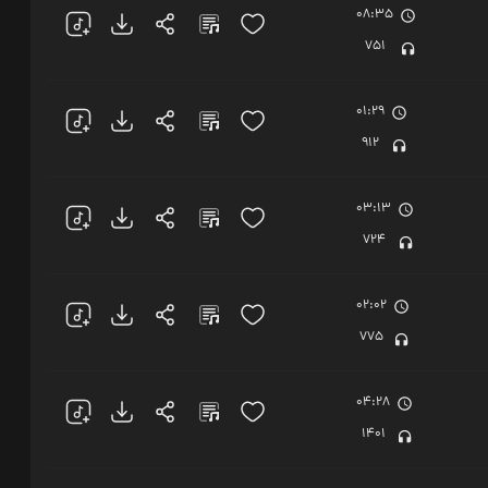
08:35
751
01:29
912
03:13
724
02:02
775
04:28
1401