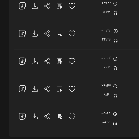
03:22
1076
01:33
2234
07:04
1673
24:27
812
05:14
10699