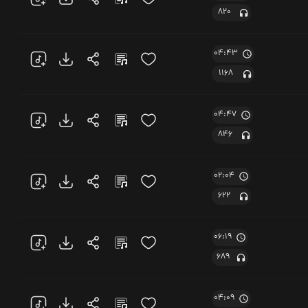
820
04:43
1168
04:47
846
02:04
622
06:19
689
04:09