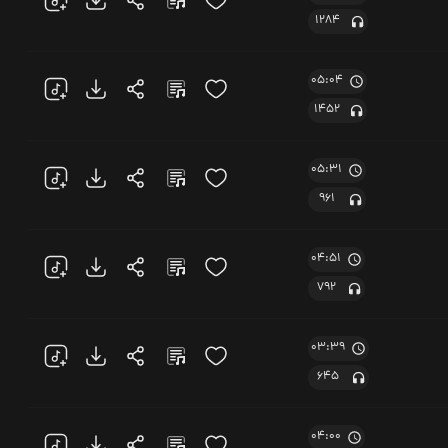
1284
05:04
1452
05:31
961
04:51
792
03:39
645
04:00