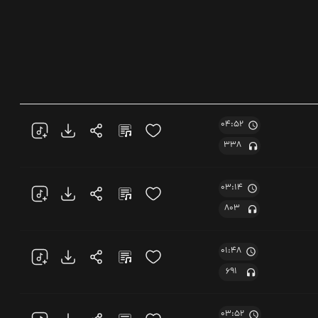
04:52
338
03:14
803
01:48
691
03:52