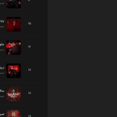
14
سید
بابا
15
سید
جاو
16
سید
دریا
17
سید
ساق
18
سید
صبر
19