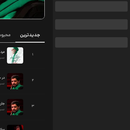
جدیدترین
محبوب
مرد 
1
سید
در 
2
سید
جان 
3
سید
سلام