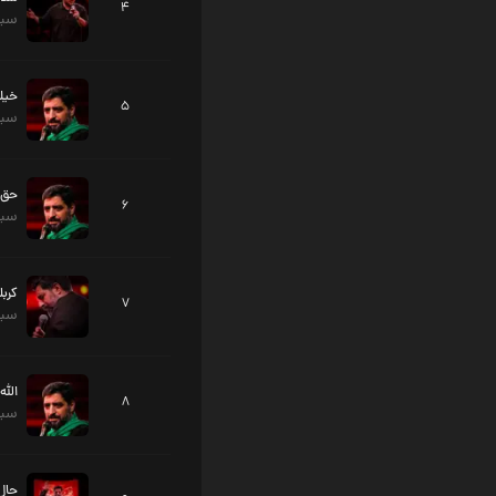
4
سید
خیلی
5
سید
حق 
6
سید
کربل
7
سید
الله
8
سید
حال