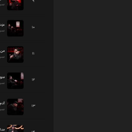
9
سید
عزت
10
سید
من 
11
سید
منو 
12
سید
آدم 
13
سید
مدا