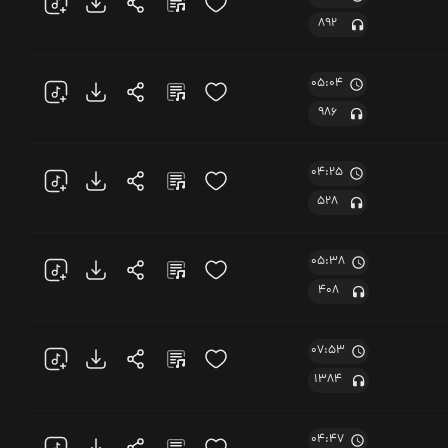
892
05:04
986
04:25
528
05:38
408
07:53
1384
04:47