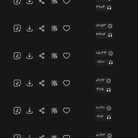
3604
02:53
3404
05:34
7601
02:22
475
01:30
482
01:43