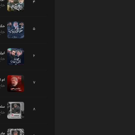
4
حاج
حکم 
5
حاج
ایرا
6
حاج
ام ا
7
حاج
سلم
8
حاج
مادر