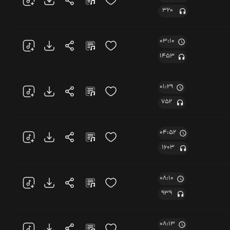
320
03:10
1453
01:29
752
04:52
1603
08:10
939
08:13