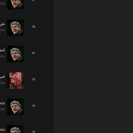
14
حاج
علی
15
حاج
آمنا
16
حاج
امید
17
حاج
شام
18
حاج
شام 
19