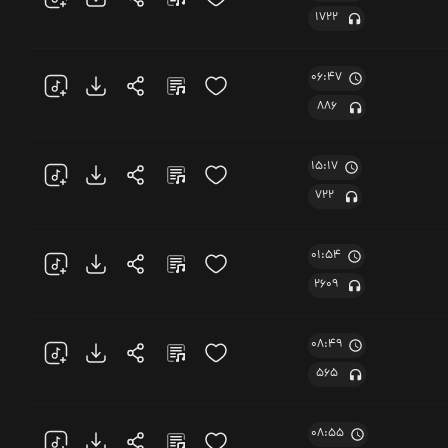
1722
06:47
886
15:17
722
01:54
2609
08:49
565
08:55