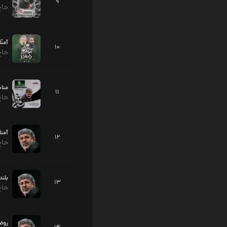
9
حاج
آمنّ
10
حاج
مناج
11
حاج
آمنا
12
حاج
بلند
13
حاج
روضه