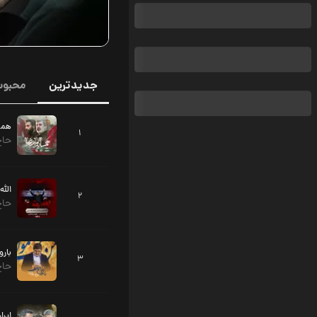
جدیدترین
محبوب
همسا
1
حاج
الله
2
حاج
بار
3
حاج
ایرا