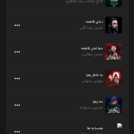
حاج محمد رضا طاهری
دعای فاطمه
حسن رضا قلی
خط امان فاطمه
حسن عطایی
به خاطر زهرا
مهدی رسولی
ننه زهرا
حسین ستوده
همسایه ها