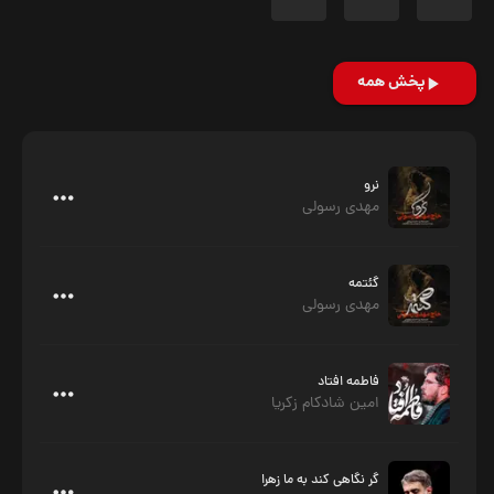
پخش همه
نرو
مهدی رسولی
گئتمه
مهدی رسولی
فاطمه افتاد
امین شادکام زکریا
گر نگاهی کند به ما زهرا