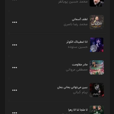
محمد حسین پویانفر
لطف آسمانی
محمد رضا ناصری
انا اعطیناک الکوثر
حسین ستوده
مادر مقاومت
مصطفی مروانی
ببین می‌توانی بمانی بمان
پیام کیانی
لا ملجا لنا الا زهرا