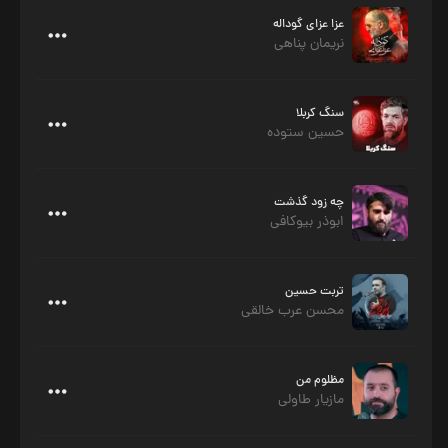
عزا عزای گوداله
نریمان پناهی
سنگ کربلا
حسین ستوده
چه زود گذشت
ابوذر بیوکافی
تربت حسین
محسن عرب خالقی
مظلوم من
مازیار طاولی