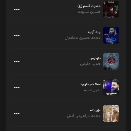
حضرت قاسم (ع)
حسین ستوده
بلند آوازه
محمد حسین حدادیان
دلواپس
حمید علیمی
اصلا خبر داری؟
امین قدیم
عزیز دلم
محمد ابراهیمی اصل