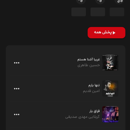
پخش همه
غریبا آشنا هستم
حسین طاهری
تنها یارم
امین قدیم
فراق یار
کربلایی مهدی صدیقی