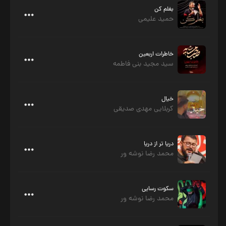
بغلم کن
حمید علیمی
خاطرات اربعین
سید مجید بنی فاطمه
خیال
کربلایی مهدی صدیقی
دریا تر از دریا
محمد رضا نوشه ور
سکوت رسایی
محمد رضا نوشه ور