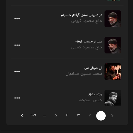
در دایره‌ی عشق گرفتار حسینم
حاج محمود کریمی
رسد از مسجد کوفه
حاج محمود کریمی
ای ضربان من
محمد حسین حدادیان
واژه عشق
حسین ستوده
209
…
5
4
3
2
1