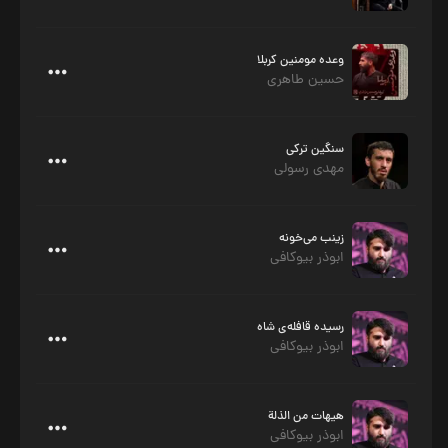
وعده مومنین کربلا
حسین طاهری
سنگین ترکی
مهدی رسولی
زینب می‌خونه
ابوذر بیوکافی
رسیده قافله‌ی شاه
ابوذر بیوکافی
هیهات من الذلة
ابوذر بیوکافی