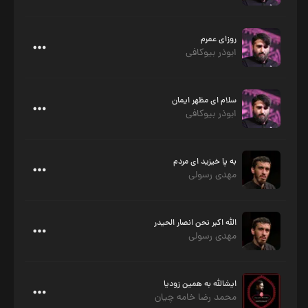
روزای عمرم
ابوذر بیوکافی
سلام ای مظهر ایمان
ابوذر بیوکافی
به پا خیزید ای مردم
مهدی رسولی
الله اکبر نحن انصار الحیدر
مهدی رسولی
ایشالله به همین زودیا
محمد رضا خامه چیان