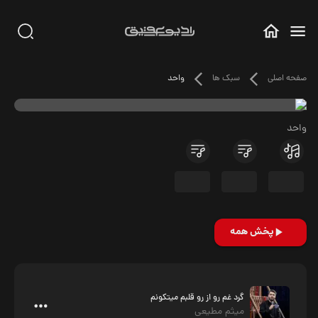
صفحه اصلی
سبک ها
واحد
واحد
پخش همه
گرد غم رو از رو قلبم میتکونم
میثم مطیعی