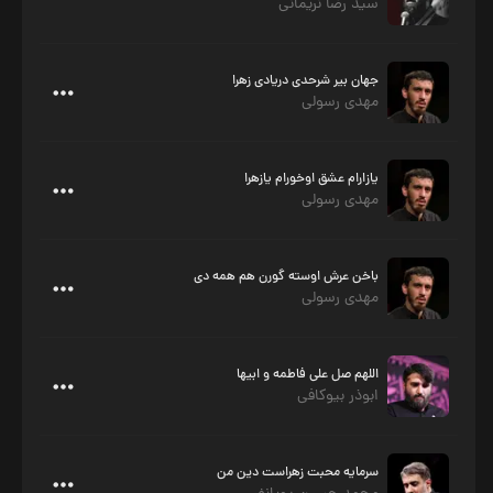
سید رضا نریمانی
جهان بیر شرحدی دریادی زهرا
مهدی رسولی
یازارام عشق اوخورام یازهرا
مهدی رسولی
باخن عرش اوسته گورن هم همه دی
مهدی رسولی
اللهم صل علی فاطمه و ابیها
ابوذر بیوکافی
سرمایه محبت زهراست دین من