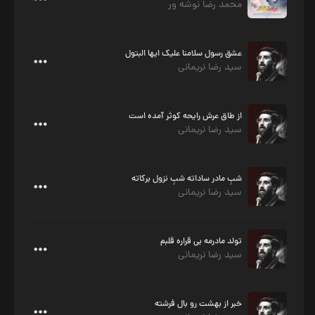
محمد رضا نوشه ور
عشق رسول سلامنا علیک ایها البتول
سید رضا نریمانی
از طاق عرش رایحه کوثر آمده است
سید رضا نریمانی
شبِ مادر ساداته شبِ نزول برکاته
سید رضا نریمانی
تولد مادرمه بی قراره قلبم
سید رضا نریمانی
خبر از بهشت رو بال فرشته