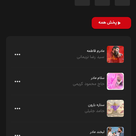
پخش همه
مادرم فاطمه
سید رضا نریمانی
سلام مادر
حاج محمود کریمی
ستاره بارون
حامد جلیلی
لبخند مادر