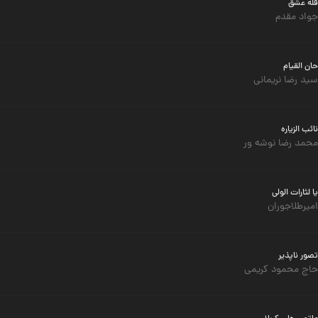
قله عشق
جواد مقدم
حان القیام
سید رضا نریمانی
نائب الزیاره
محمد رضا نوشه ور
یا لثارات الولی
امیرطلاجوران
تصور ناپذیر
حاج محمود کریمی