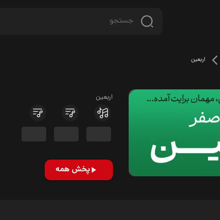
اربعین
اربعین
پخش همه