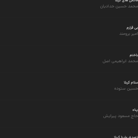
ماتمی های کربلا
محمد حسین حدادیان
بی قرارم
امیر برومند
باختم
محمد ابراهیمی اصل
سلام کربلا
حسین ستوده
پناه
حاج مسعود پیرایش
تصدق علینا کربلا