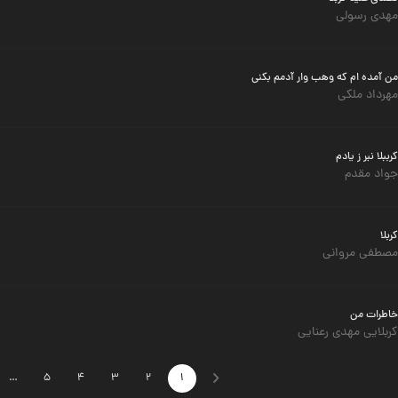
مهدی رسولی
من آمده ام که وهب وار آدمم بکنی
مهرداد ملکی
کرببلا نبر ز یادم
جواد مقدم
کربلا
مصطفی مروانی
خاطرات من
کربلایی مهدی رعنایی
…
5
4
3
2
1