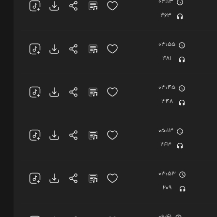
04:13
463
03:55
481
03:45
348
05:13
243
03:53
209