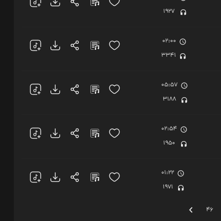
1927
02:00
3341
05:57
3188
02:54
1950
01:22
1971
46