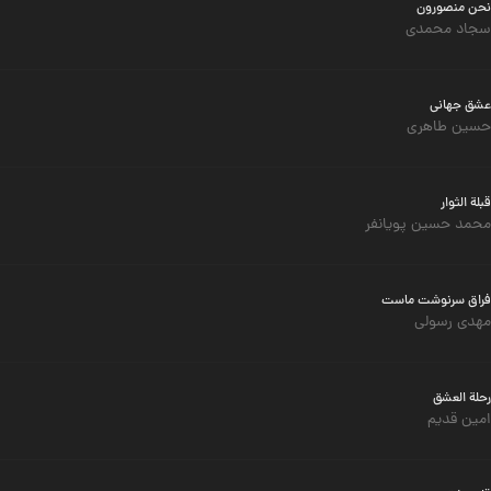
نحن منصورون
سجاد محمدی
عشق جهانی
حسین طاهری
قبلة الثوار
محمد حسین پویانفر
فراق سرنوشت ماست
مهدی رسولی
رحلة العشق
امین قدیم