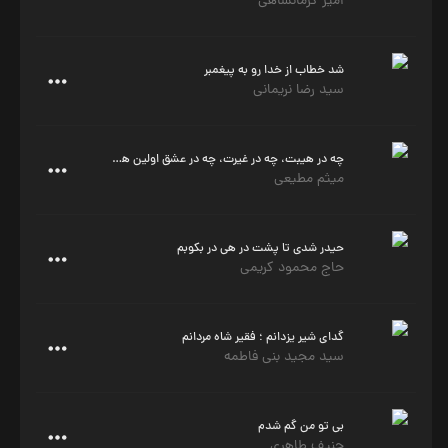
امیر کرمانشاهی
شد خطاب از خدا رو به پیغمبر
سید رضا نریمانی
چه در هیبت، چه در غیرت، چه در عشق اولین هستی
میثم مطیعی
حیدر شدی تا پشت در هی در بکوبم
حاج محمود کریمی
گدای شیر یزدانم ؛ فقیر شاه مردانم
سید مجید بنی فاطمه
بی تو من گم شدم
حنیف طاهری