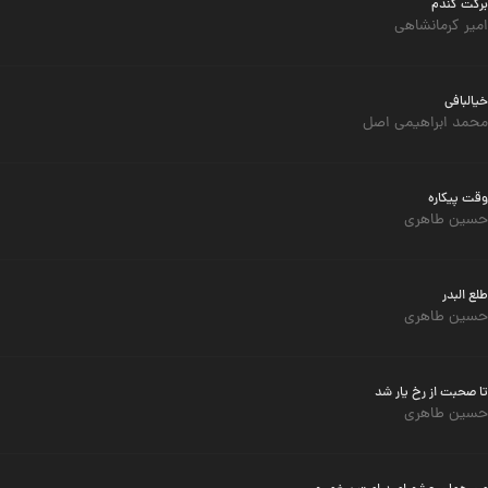
برکت گندم
امیر کرمانشاهی
خیالبافی
محمد ابراهیمی اصل
وقت پیکاره
حسین طاهری
طلع البدر
حسین طاهری
تا صحبت از رخ یار شد
حسین طاهری