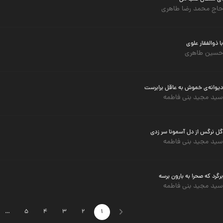
حاج محمد رضا طاهری
با ذوالفقار علوی
حسین طاهری
دیوانه‌ی خموش به عاقل برابرست
سید مجید بنی فاطمه
گل نرگس از دل آسمونا سر زدی
سید مجید بنی فاطمه
برگرد که صحرا به بارون برسه
سید مجید بنی فاطمه
…
5
4
3
2
1