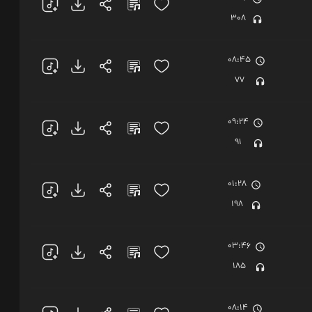
308
08:45
77
09:24
91
01:28
198
03:46
185
08:14