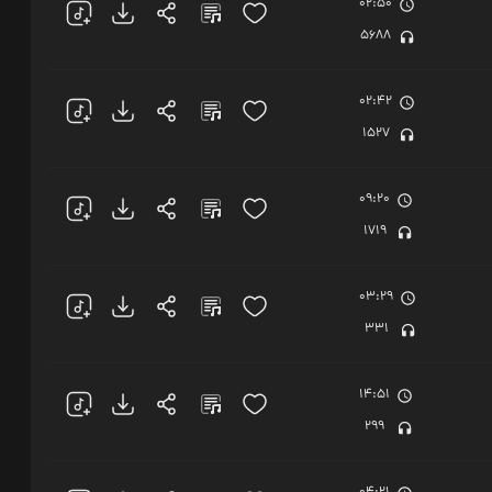
02:50
5688
02:42
1527
09:20
1719
03:29
331
14:51
299