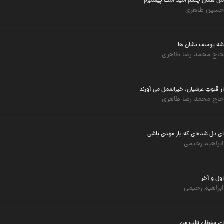
من همان چشم امید امت پیغمبرم
حسین طاهری
شه یوسف نشان ها
حاج محمد رضا طاهری
از قنوتِ عرشیان، خیرالعمل می آورند
حاج محمد رضا طاهری
ای دل شده‌ای که یار مهدی باشی
ابراهیم رحیمی
اول و آخر
ابراهیم رحیمی
ای سلطان قلب من