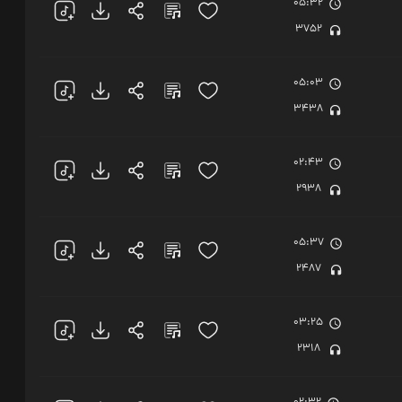
05:32
3752
05:03
3438
02:43
2938
05:37
2487
03:25
2318