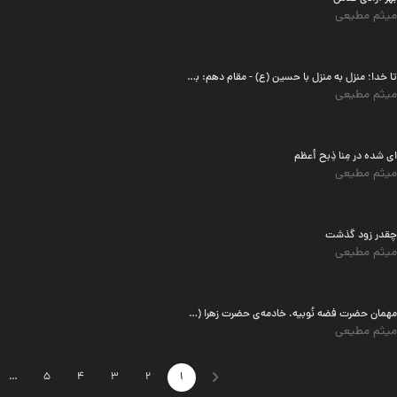
میثم مطیعی
تا خدا؛ منزل به منزل با حسین (ع) - مقام دهم: بقاء باللّه
میثم مطیعی
ای شده در مِنا ذِبح أعظم
میثم مطیعی
چقدر زود گذشت
میثم مطیعی
مهمان حضرت فضه نُوبیه، خادمه‌ی حضرت زهرا (س)
میثم مطیعی
…
5
4
3
2
1