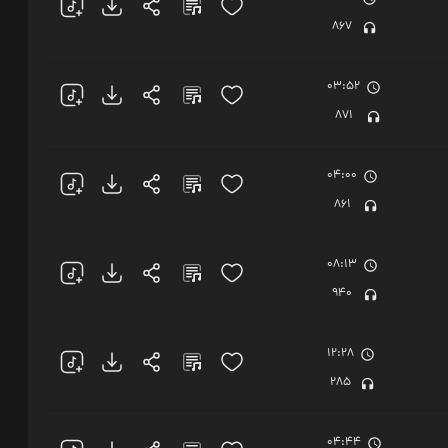
867
03:52
871
04:00
861
08:13
940
12:28
285
04:44