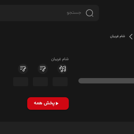
شام غریبان
شام غریبان
پخش همه