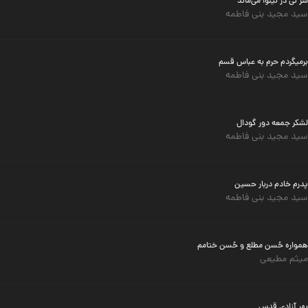
سر نی در نینوا می‌ماند
سید مجید بنی فاطمه
برمیگردم حرم به عباس قسم
سید مجید بنی فاطمه
لشکر جمعه دور گودال
سید مجید بنی فاطمه
پدرم خادم دربار حسین
سید مجید بنی فاطمه
همواره حُسن مطلع و حُسن ختامم
میثم مطیعی
بهر آزادی قدس