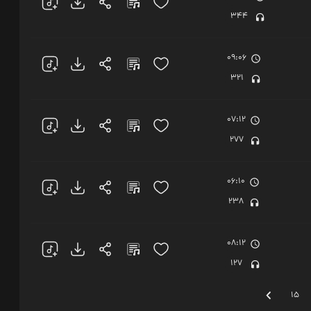
344
09:06
321
07:12
277
06:10
238
08:12
127
15