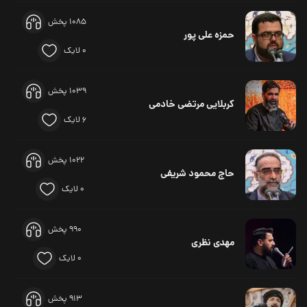
1085 پخش
حمزه علی پور
0 لایک
1039 پخش
کربلایی مرتضی خادمی
6 لایک
1022 پخش
حاج محمود شریفی
0 لایک
990 پخش
مهدی نظری
0 لایک
913 پخش