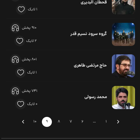
قحطان البدیری
1 لایک
910 پخش
گروه سرود نسیم قدر
2 لایک
801 پخش
حاج مرتضی طاهری
1 لایک
741 پخش
محمد رسولی
0 لایک
10
9
8
7
6
…
1