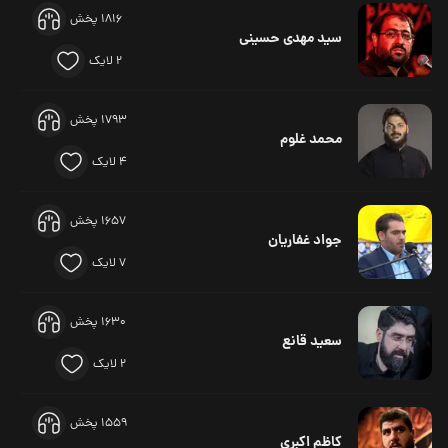
1816 پخش
سید مهدی حسینی
2 لایک
1793 پخش
محمد غلوم
4 لایک
1657 پخش
جواد غفاریان
7 لایک
1630 پخش
سعید قانع
2 لایک
1559 پخش
کاظم اکبری