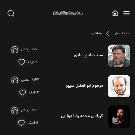
صفحه اصلی
مداحان
2167 پخش
سید صادق عبادی
1 لایک
1843 پخش
مرحوم ابوالفضل سپهر
2 لایک
1823 پخش
کربلایی محمد رضا دولابی
11 لایک