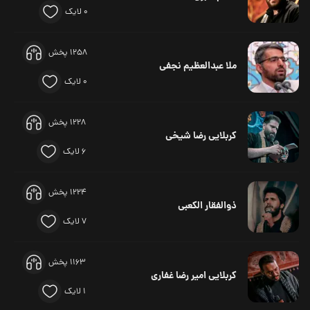
0 لایک
1258 پخش
ملا عبدالعظیم نجفی
0 لایک
1228 پخش
کربلایی رضا شیخی
6 لایک
1224 پخش
ذوالفقار الکعبی
7 لایک
1163 پخش
کربلایی امیر رضا غفاری
1 لایک