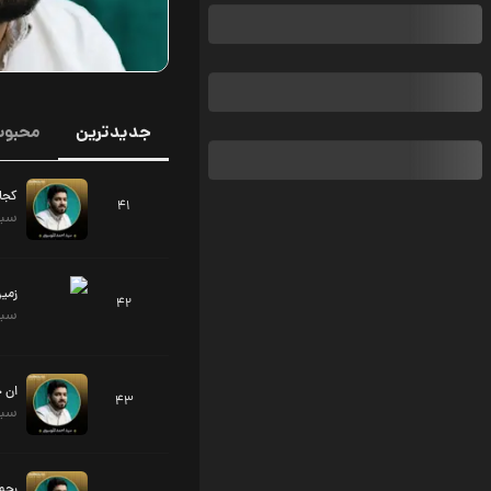
جدیدترین
محبوب
کجا
41
سید
زمین
42
سید
ان ج
43
سید
رحم