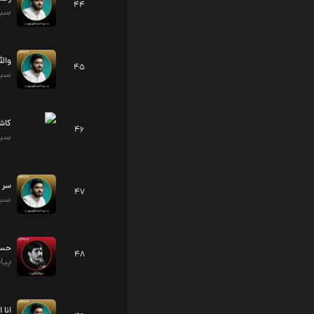
44
سید
والل
45
سید
کاشف
46
سید
سر ن
47
سید
48
پیا
انا 