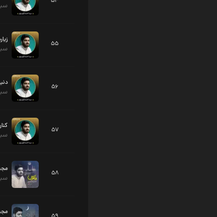
54
سید
زیار
55
سید
دنیا
56
سید
کنار
57
سید
58
سید
59