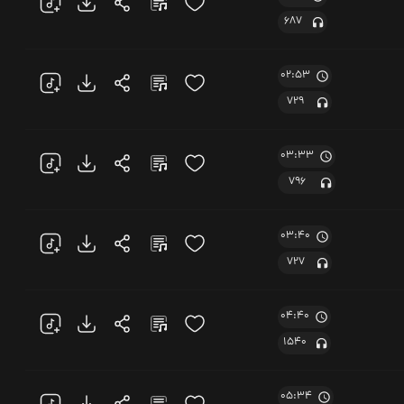
687
02:53
729
03:33
796
03:40
727
04:40
1540
05:34