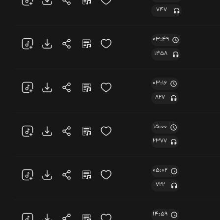
747
03:49
1458
03:16
827
15:00
2377
05:02
722
14:59