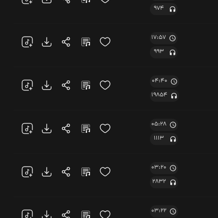
974
17:57
993
04:40
19854
05:28
1113
03:20
2832
03:22