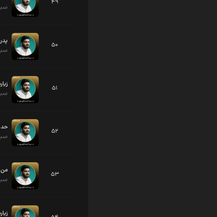
49
سید
پدر 
50
سید
زیار
51
سید
حدی
52
سید
من ن
53
سید
زیار