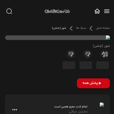
صفحه اصلی
سبک ها
شور (جشن)
شور (جشن)
پخش همه
تمام لذت عمرم همین است
محسن عراقی