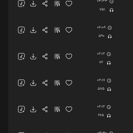
04:34
751
06:08
590
02:12
72
02:17
575
02:12
265