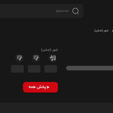
شور (جشن)
شور (جشن)
پخش همه