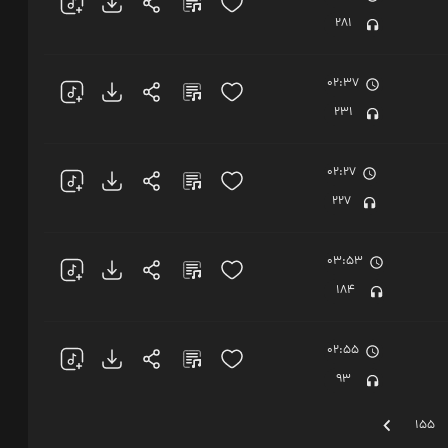
281
02:37
231
02:27
227
03:53
184
02:55
93
155