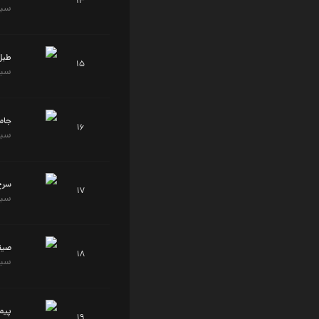
14
سید
طبل
15
سید
جامه
16
سید
سرخ
17
سید
صیق
18
سید
پیما
19