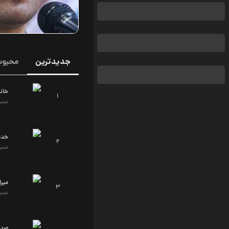
جدیدترین
محبوب
خان
1
سید
خدا 
2
سید
میر
3
سید
صدا 