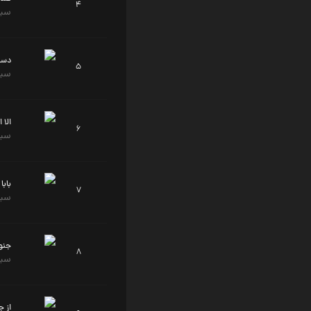
4
سید
دست
5
سید
الا 
6
سید
بابا
7
سید
جنو
8
سید
از ج