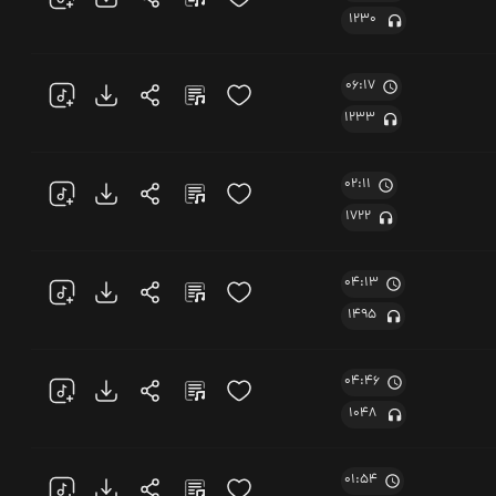
1230
06:17
1233
02:11
1722
04:13
1495
04:46
1048
01:54