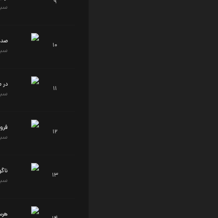
9
سید
صدا 
10
سید
در 
11
سید
فرو
12
سید
ناگو
13
سید
هر