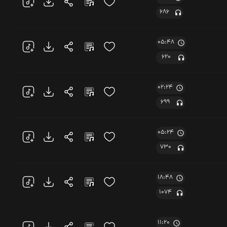
686
05:48
620
02:24
699
05:24
730
18:48
1074
11:20