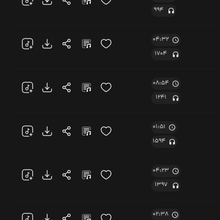
994
04:32
1704
08:54
1241
01:51
1594
04:23
1397
02:38