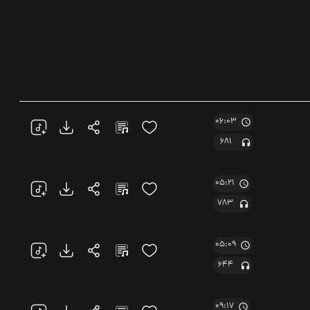
06:03
681
05:21
783
05:09
644
09:17