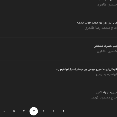
حسین طاهری
من این روزا رو خوب خوب یادمه
حاج محمد رضا طاهری
پدر حضرت سلطانی
حسین طاهری
فرمانروای عالمین موسی بن جعفر (حاج ابراهیم رحیمی)
ابراهیم رحیمی
می‌رود از زندانش
حاج محمود کریمی
…
5
4
3
2
1