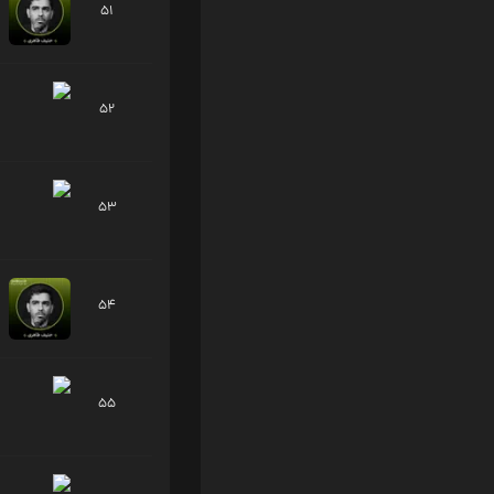
51
52
53
54
55