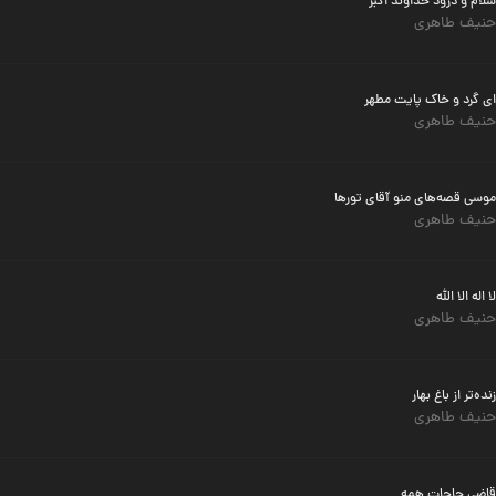
سلام و درود خداوند اکبر
حنیف طاهری
ای گرد و خاک پایت مطهر
حنیف طاهری
موسی قصه‌های منو آقای تورها
حنیف طاهری
لا اله الا الله
حنیف طاهری
زنده‌تر از باغ بهار
حنیف طاهری
قاضی حاجات همه