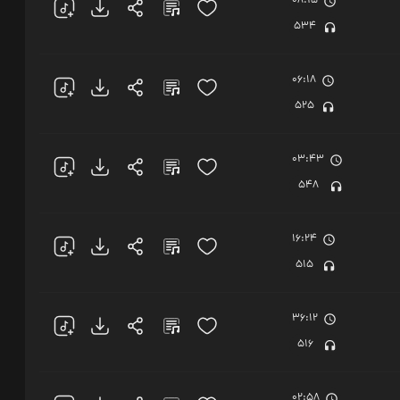
08:15
534
06:18
525
03:43
548
16:24
515
36:12
516
02:58