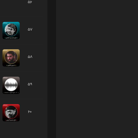
56
57
58
59
60