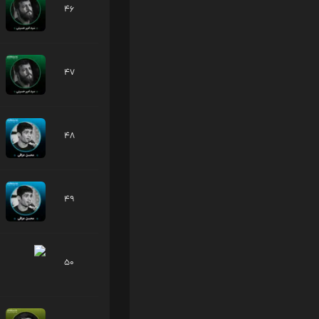
46
47
48
49
50