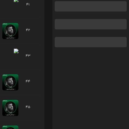
41
42
43
44
45