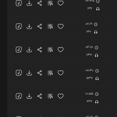
04:45
626
02:19
620
04:17
648
07:40
537
10:55
636