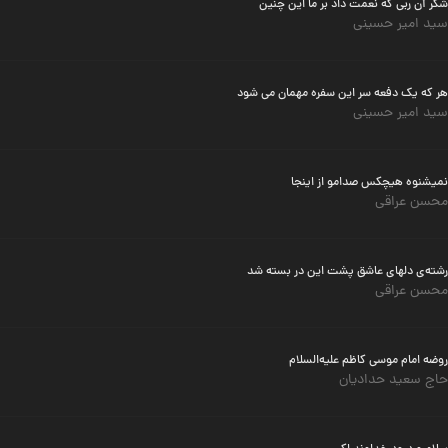
شکر آن ربی که نعمت داد بر ما این چنین
سید امیر حسینی
هر که یک دفعه سر این سفره مهمان می شود
سید امیر حسینی
نمیشنوه هیچکس صدامو از اینجا
محسن عراقی
رشته‌ی دلهای عاشق پشت این در بسته شد
محسن عراقی
روضه امام موسی کاظم علیه‌السلام
حاج سعید حدادیان