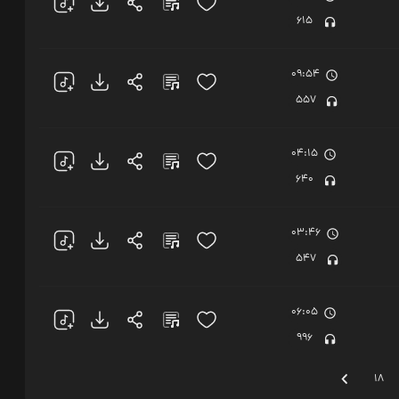
615
09:54
557
04:15
640
03:46
547
06:05
996
18