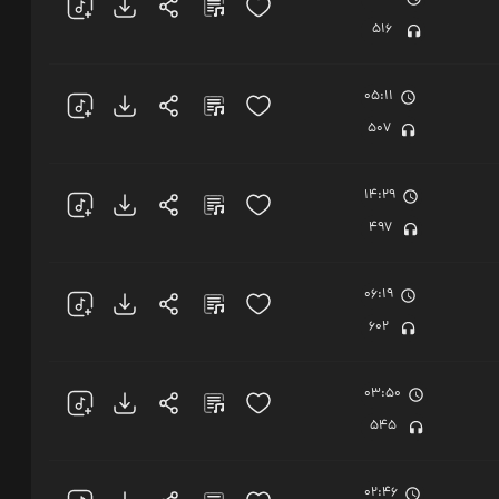
516
05:11
507
14:29
497
06:19
602
03:50
545
02:46